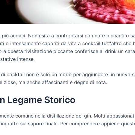
i più audaci. Non esita a confrontarsi con note piccanti o 
ti o intensamente saporiti dà vita a cocktail tutt'altro ch
ño a questa rivisitazione piccante conferisce al drink un c
stative intense.
io di cocktail non è solo un modo per aggiungere un nuovo 
liziose, ma anche affascinanti e degne di nota.
 Un Legame Storico
ente comune nella distillazione del gin. Molti appassionati 
uo impatto sul sapore finale. Per comprendere appieno questo