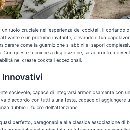
un ruolo cruciale nell'esperienza del cocktail. Il coriandolo
attivante e un profumo invitante, elevando il tuo capolav
onsiderare come la guarnizione si abbini ai sapori complessi
. Con queste tecniche a disposizione, sarai pronto a divent
abilità nel creare cocktail eccezionali.
 Innovativi
ente socievole, capace di integrarsi armoniosamente con una
e va d'accordo con tutti a una festa, capace di aggiungere u
enza dubbio il fulcro dell'attenzione.
quasi perfetto, paragonabile alla classica associazione di 
te aromatiche del coriandolo, può trasformare un semplice