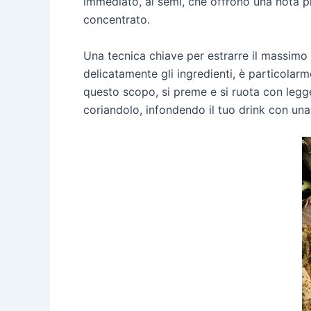
immediato, ai semi, che offrono una nota più
concentrato.
Una tecnica chiave per estrarre il massimo 
delicatamente gli ingredienti, è particola
questo scopo, si preme e si ruota con legger
coriandolo, infondendo il tuo drink con un