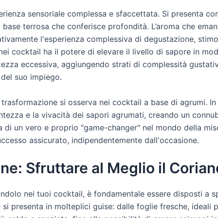
perienza sensoriale complessa e sfaccettata. Si presenta co
a base terrosa che conferisce profondità. L’aroma che eman
ficativamente l'esperienza complessiva di degustazione, stim
ei cocktail ha il potere di elevare il livello di sapore in m
cezza eccessiva, aggiungendo strati di complessità gustati
 del suo impiego.
rasformazione si osserva nei cocktail a base di agrumi. In 
ntezza e la vivacità dei sapori agrumati, creando un connub
a di un vero e proprio "game-changer" nel mondo della mis
uccesso assicurato, indipendentemente dall'occasione.
e: Sfruttare al Meglio il Coria
iandolo nei tuoi cocktail, è fondamentale essere disposti a 
si presenta in molteplici guise: dalle foglie fresche, ideali