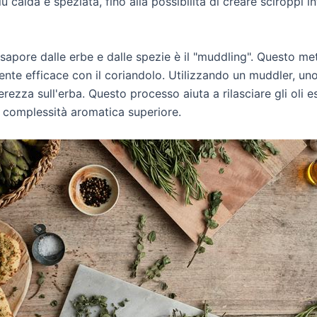
 calda e speziata, fino alla possibilità di creare sciroppi 
sapore dalle erbe e dalle spezie è il "muddling". Questo me
rmente efficace con il coriandolo. Utilizzando un muddler, 
ezza sull'erba. Questo processo aiuta a rilasciare gli oli es
a complessità aromatica superiore.