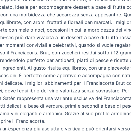
alato, ideale per accompagnare dessert a base di frutta cot
con una morbidezza che accarezza senza appesantire. Ques
uilibrate, con aromi fruttati e floreali ben marcati. I migl
orte con mele o noci, occasioni in cui la morbidezza del vino
-sec può dare vivacità a un dessert a base di frutta rossa 
er momenti conviviali e celebrativi, quando si vuole regala
il Franciacorta Brut, con zuccheri residui sotto i 12 grammi,
endendolo perfetto per antipasti, piatti di pesce e ricette d
i ingredienti. Al gusto risulta equilibrato, con una piacevo
ccasioni. È perfetto come aperitivo e accompagna con natura
rni delicate. I migliori abbinamenti per il Franciacorta Brut
i, dove l’equilibrio del vino valorizza senza sovrastare. Pe
ta Satèn rappresenta una variante esclusiva del Franciacort
sotti delicati a base di verdure, primi e secondi a base di p
i ama vini eleganti e armonici. Grazie al suo profilo armonio
prire il Franciacorta.
 un’esperienza più asciutta e verticale può orientarsi verso 