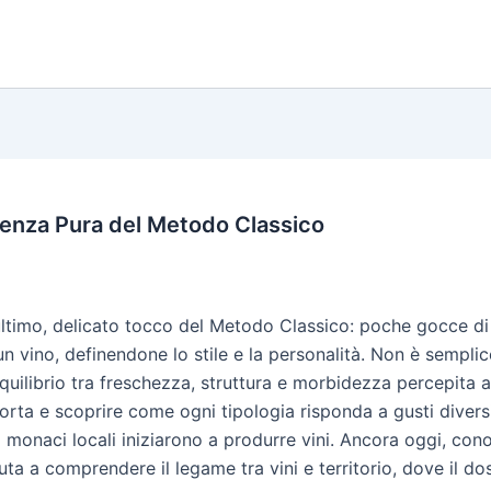
senza Pura del Metodo Classico
’ultimo, delicato tocco del Metodo Classico: poche gocce di
un vino, definendone lo stile e la personalità. Non è sempl
equilibrio tra freschezza, struttura e morbidezza percepita 
rta e scoprire come ogni tipologia risponda a gusti diversi e 
 monaci locali iniziarono a produrre vini. Ancora oggi, conos
iuta a comprendere il legame tra vini e territorio, dove il d