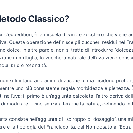
Metodo Classico?
 d’expédition, è la miscela di vino e zucchero che viene ag
iva. Questa operazione definisce gli zuccheri residui nel F
o dolce. In altre parole, non si tratta di introdurre “dolcezz
one in bottiglia, lo zucchero naturale dell’uva viene consuma
quilibrio e rotondità.
 non si limitano ai grammi di zucchero, ma incidono profon
 mentre uno più consistente regala morbidezza e pienezza. È
ell’uva: il primo è un’aggiunta calcolata, l’altro deriva dal
i modulare il vino senza alterarne la natura, definendo le ti
corta consiste nell’aggiunta di “sciroppo di dosaggio”, una 
ere e la tipologia del Franciacorta, dal Non dosato all’Extr