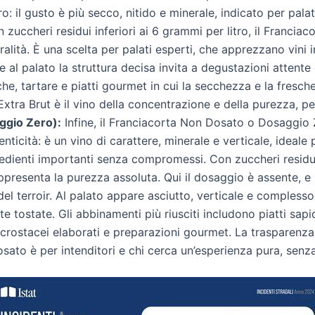
tro: il gusto è più secco, nitido e minerale, indicato per pal
 zuccheri residui inferiori ai 6 grammi per litro, il Francia
ralità. È una scelta per palati esperti, che apprezzano vini 
e al palato la struttura decisa invita a degustazioni attente 
e, tartare e piatti gourmet in cui la secchezza e la fresch
ta Extra Brut è il vino della concentrazione e della purezza, 
ggio Zero):
Infine, il Franciacorta Non Dosato o Dosaggio Z
icità: è un vino di carattere, minerale e verticale, ideale 
redienti importanti senza compromessi. Con zuccheri residu
appresenta la purezza assoluta. Qui il dosaggio è assente, e i
 del terroir. Al palato appare asciutto, verticale e comples
 tostate. Gli abbinamenti più riusciti includono piatti sap
shi, crostacei elaborati e preparazioni gourmet. La trasparenz
osato è per intenditori e chi cerca un’esperienza pura, sen