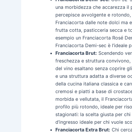
una morbidezza che accarezza il p
percepisce avvolgente e rotondo, 
Franciacorta dalle note dolci ma eq
frutta cotta, pasticceria secca e t
esempio un Franciacorta Rosé Demi
Franciacorta Demi-sec è l’ideale p
Franciacorta Brut:
Scendendo verso 
freschezza e struttura convivono, r
del vino esaltano senza coprire gl
e una struttura adatta a diverse o
della cucina italiana classica e ca
cremosi e piatti a base di crostace
morbida e vellutata, il Franciacor
profilo più rotondo, ideale per ri
stagionati: la scelta giusta per ch
d’ingresso ideale per chi vuole sco
Franciacorta Extra Brut:
Chi cerca