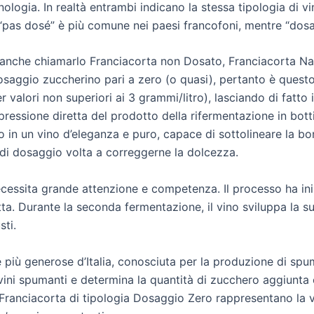
inologia. In realtà entrambi indicano la stessa tipologia di 
pas dosé” è più comune nei paesi francofoni, mentre “dosagg
anche chiamarlo Franciacorta non Dosato, Franciacorta Nat
aggio zuccherino pari a zero (o quasi), pertanto è questo
 valori non superiori ai 3 grammi/litro), lasciando di fatto in
essione diretta del prodotto della rifermentazione in bottig
o in un vino d’eleganza e puro, capace di sottolineare la bo
di dosaggio volta a correggerne la dolcezza.
essita grande attenzione e competenza. Il processo ha inizi
tta. Durante la seconda fermentazione, il vino sviluppa la su
sti.
le più generose d’Italia, conosciuta per la produzione di sp
i vini spumanti e determina la quantità di zucchero aggiunt
 Franciacorta di tipologia Dosaggio Zero rappresentano la v