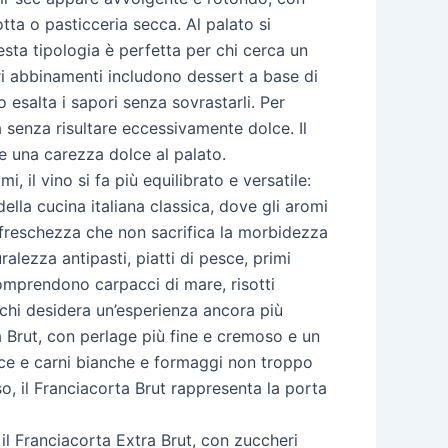
ta o pasticceria secca. Al palato si
ta tipologia è perfetta per chi cerca un
iori abbinamenti includono dessert a base di
 esalta i sapori senza sovrastarli. Per
senza risultare eccessivamente dolce. Il
re una carezza dolce al palato.
 il vino si fa più equilibrato e versatile:
ella cucina italiana classica, dove gli aromi
le freschezza che non sacrifica la morbidezza
lezza antipasti, piatti di pesce, primi
 comprendono carpacci di mare, risotti
r chi desidera un’esperienza ancora più
a Brut, con perlage più fine e cremoso e un
esce e carni bianche e formaggi non troppo
so, il Franciacorta Brut rappresenta la porta
il Franciacorta Extra Brut, con zuccheri