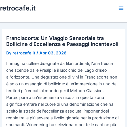
Skip
retrocafe.it
to
Ma
content
Me
Franciacorta: Un Viaggio Sensoriale tra
Bollicine d'Eccellenza e Paesaggi Incantevoli
By
retrocafe.it
/
Apr 03, 2026
Immagina colline disegnate da filari ordinati, l'aria fresca
che scende dalle Prealpi e il luccichio del Lago d'Iseo
all'orizzonte. Una degustazione di vini in Franciacorta non
è solo un assaggio di bollicine: è un'immersione in uno dei
territori più vocati al mondo per il Metodo Classico.
Partecipare a un'esperienza vinicola in questa zona
significa entrare nel cuore di una denominazione che ha
scelto la strada dell'eccellenza assoluta, imponendosi
regole tra le più severe a livello globale per la produzione di
spumanti. Winedering ha selezionato per te le cantine più