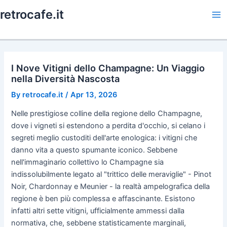
Skip
retrocafe.it
to
Ma
content
Me
I Nove Vitigni dello Champagne: Un Viaggio
nella Diversità Nascosta
By
retrocafe.it
/
Apr 13, 2026
Nelle prestigiose colline della regione dello Champagne,
dove i vigneti si estendono a perdita d'occhio, si celano i
segreti meglio custoditi dell'arte enologica: i vitigni che
danno vita a questo spumante iconico. Sebbene
nell'immaginario collettivo lo Champagne sia
indissolubilmente legato al "trittico delle meraviglie" - Pinot
Noir, Chardonnay e Meunier - la realtà ampelografica della
regione è ben più complessa e affascinante. Esistono
infatti altri sette vitigni, ufficialmente ammessi dalla
normativa, che, sebbene statisticamente marginali,