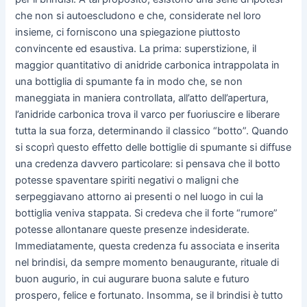
che non si autoescludono e che, considerate nel loro
insieme, ci forniscono una spiegazione piuttosto
convincente ed esaustiva. La prima: superstizione, il
maggior quantitativo di anidride carbonica intrappolata in
una bottiglia di spumante fa in modo che, se non
maneggiata in maniera controllata, all’atto dell’apertura,
l’anidride carbonica trova il varco per fuoriuscire e liberare
tutta la sua forza, determinando il classico “botto”. Quando
si scoprì questo effetto delle bottiglie di spumante si diffuse
una credenza davvero particolare: si pensava che il botto
potesse spaventare spiriti negativi o maligni che
serpeggiavano attorno ai presenti o nel luogo in cui la
bottiglia veniva stappata. Si credeva che il forte “rumore”
potesse allontanare queste presenze indesiderate.
Immediatamente, questa credenza fu associata e inserita
nel brindisi, da sempre momento benaugurante, rituale di
buon augurio, in cui augurare buona salute e futuro
prospero, felice e fortunato. Insomma, se il brindisi è tutto