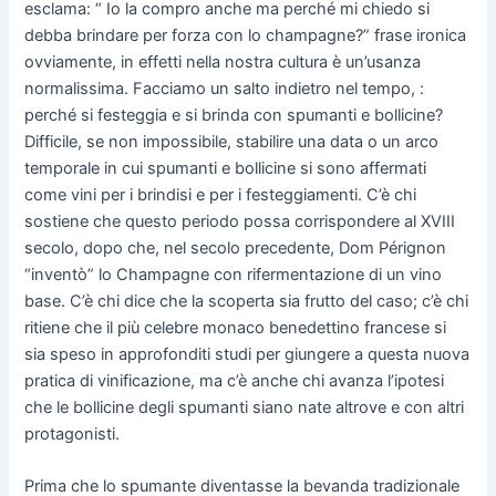
esclama: “ Io la compro anche ma perché mi chiedo si
debba brindare per forza con lo champagne?” frase ironica
ovviamente, in effetti nella nostra cultura è un’usanza
normalissima. Facciamo un salto indietro nel tempo, :
perché si festeggia e si brinda con spumanti e bollicine?
Difficile, se non impossibile, stabilire una data o un arco
temporale in cui spumanti e bollicine si sono affermati
come vini per i brindisi e per i festeggiamenti. C’è chi
sostiene che questo periodo possa corrispondere al XVIII
secolo, dopo che, nel secolo precedente, Dom Pérignon
“inventò” lo Champagne con rifermentazione di un vino
base. C’è chi dice che la scoperta sia frutto del caso; c’è chi
ritiene che il più celebre monaco benedettino francese si
sia speso in approfonditi studi per giungere a questa nuova
pratica di vinificazione, ma c’è anche chi avanza l’ipotesi
che le bollicine degli spumanti siano nate altrove e con altri
protagonisti.
Prima che lo spumante diventasse la bevanda tradizionale