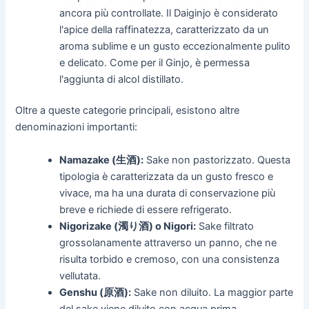
ancora più controllate. Il Daiginjo è considerato
l'apice della raffinatezza, caratterizzato da un
aroma sublime e un gusto eccezionalmente pulito
e delicato. Come per il Ginjo, è permessa
l'aggiunta di alcol distillato.
Oltre a queste categorie principali, esistono altre
denominazioni importanti:
Namazake (生酒):
Sake non pastorizzato. Questa
tipologia è caratterizzata da un gusto fresco e
vivace, ma ha una durata di conservazione più
breve e richiede di essere refrigerato.
Nigorizake (濁り酒) o Nigori:
Sake filtrato
grossolanamente attraverso un panno, che ne
risulta torbido e cremoso, con una consistenza
vellutata.
Genshu (原酒):
Sake non diluito. La maggior parte
del sake viene diluito con acqua prima