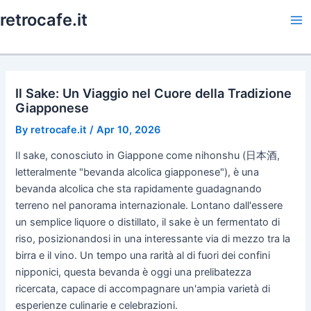
Skip
retrocafe.it
to
Ma
content
Me
Il Sake: Un Viaggio nel Cuore della Tradizione
Giapponese
By
retrocafe.it
/
Apr 10, 2026
Il sake, conosciuto in Giappone come nihonshu (日本酒,
letteralmente "bevanda alcolica giapponese"), è una
bevanda alcolica che sta rapidamente guadagnando
terreno nel panorama internazionale. Lontano dall'essere
un semplice liquore o distillato, il sake è un fermentato di
riso, posizionandosi in una interessante via di mezzo tra la
birra e il vino. Un tempo una rarità al di fuori dei confini
nipponici, questa bevanda è oggi una prelibatezza
ricercata, capace di accompagnare un'ampia varietà di
esperienze culinarie e celebrazioni.