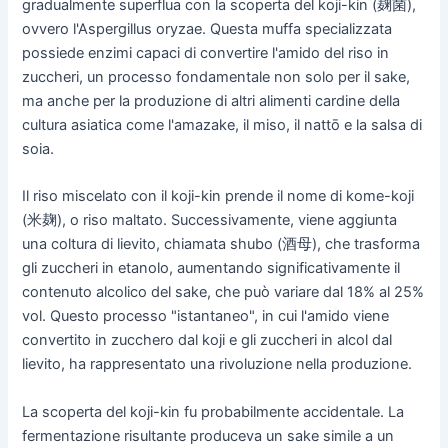
gradualmente superflua con la scoperta del koji-kin (麹菌),
ovvero l'Aspergillus oryzae. Questa muffa specializzata
possiede enzimi capaci di convertire l'amido del riso in
zuccheri, un processo fondamentale non solo per il sake,
ma anche per la produzione di altri alimenti cardine della
cultura asiatica come l'amazake, il miso, il nattō e la salsa di
soia.
Il riso miscelato con il koji-kin prende il nome di kome-koji
(米麹), o riso maltato. Successivamente, viene aggiunta
una coltura di lievito, chiamata shubo (酒母), che trasforma
gli zuccheri in etanolo, aumentando significativamente il
contenuto alcolico del sake, che può variare dal 18% al 25%
vol. Questo processo "istantaneo", in cui l'amido viene
convertito in zucchero dal koji e gli zuccheri in alcol dal
lievito, ha rappresentato una rivoluzione nella produzione.
La scoperta del koji-kin fu probabilmente accidentale. La
fermentazione risultante produceva un sake simile a un