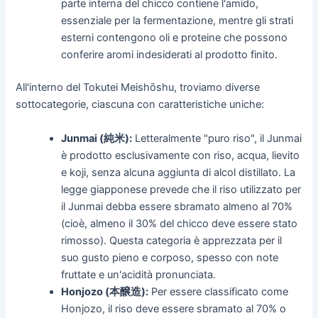
parte interna del chicco contiene l'amido,
essenziale per la fermentazione, mentre gli strati
esterni contengono oli e proteine che possono
conferire aromi indesiderati al prodotto finito.
All'interno del Tokutei Meishōshu, troviamo diverse
sottocategorie, ciascuna con caratteristiche uniche:
Junmai (純米):
Letteralmente "puro riso", il Junmai
è prodotto esclusivamente con riso, acqua, lievito
e koji, senza alcuna aggiunta di alcol distillato. La
legge giapponese prevede che il riso utilizzato per
il Junmai debba essere sbramato almeno al 70%
(cioè, almeno il 30% del chicco deve essere stato
rimosso). Questa categoria è apprezzata per il
suo gusto pieno e corposo, spesso con note
fruttate e un'acidità pronunciata.
Honjozo (本醸造):
Per essere classificato come
Honjozo, il riso deve essere sbramato al 70% o