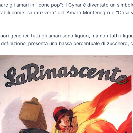
re gli amari in "icone pop": il Cynar è diventato un simbo
rabili come "sapore vero" dell'Amaro Montenegro o "Cosa vu
ori generici: tutti gli amari sono liquori, ma non tutti i liqu
 definizione, presenta una bassa percentuale di zucchero, c