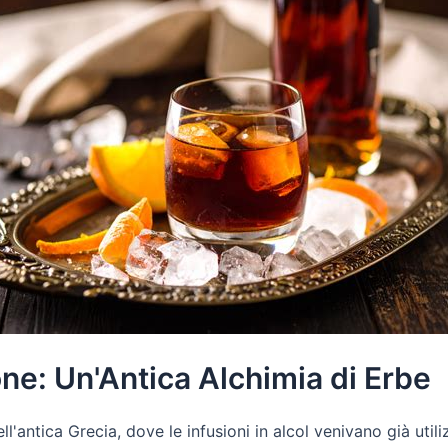
one: Un'Antica Alchimia di Erbe
ll'antica Grecia, dove le infusioni in alcol venivano già uti