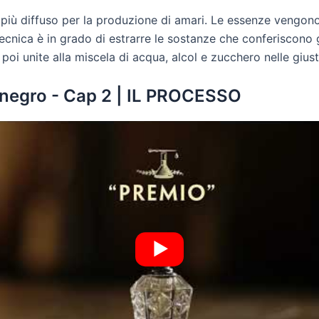
 più diffuso per la produzione di amari. Le essenze vengo
tecnica è in grado di estrarre le sostanze che conferiscono 
 poi unite alla miscela di acqua, alcol e zucchero nelle gius
negro - Cap 2 | IL PROCESSO