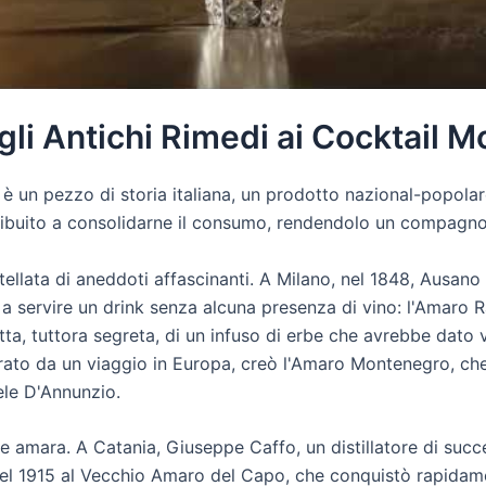
gli Antichi Rimedi ai Cocktail M
 è un pezzo di storia italiana, un prodotto nazional-popola
ntribuito a consolidarne il consumo, rendendolo un compagno 
stellata di aneddoti affascinanti. A Milano, nel 1848, Ausan
 a servire un drink senza alcuna presenza di vino: l'Amaro 
ta, tuttora segreta, di un infuso di erbe che avrebbe dato v
irato da un viaggio in Europa, creò l'Amaro Montenegro, c
ele D'Annunzio.
ne amara. A Catania, Giuseppe Caffo, un distillatore di succ
a nel 1915 al Vecchio Amaro del Capo, che conquistò rapidam