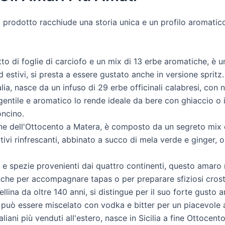
prodotto racchiude una storia unica e un profilo aromatico d
o di foglie di carciofo e un mix di 13 erbe aromatiche, è un
d estivi, si presta a essere gustato anche in versione spritz.
lia, nasce da un infuso di 29 erbe officinali calabresi, con 
gentile e aromatico lo rende ideale da bere con ghiaccio o i
oncino.
ne dell'Ottocento a Matera, è composto da un segreto mix d
itivi rinfrescanti, abbinato a succo di mela verde e ginger
e spezie provenienti dai quattro continenti, questo amaro 
che per accompagnare tapas o per preparare sfiziosi crosti
llina da oltre 140 anni, si distingue per il suo forte gust
 può essere miscelato con vodka e bitter per un piacevole a
liani più venduti all'estero, nasce in Sicilia a fine Ottocen