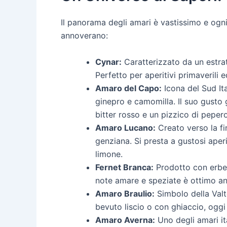
Il panorama degli amari è vastissimo e ogni 
annoverano:
Cynar:
Caratterizzato da un estratt
Perfetto per aperitivi primaverili e
Amaro del Capo:
Icona del Sud Ita
ginepro e camomilla. Il suo gusto 
bitter rosso e un pizzico di peper
Amaro Lucano:
Creato verso la fi
genziana. Si presta a gustosi aper
limone.
Fernet Branca:
Prodotto con erbe 
note amare e speziate è ottimo an
Amaro Braulio:
Simbolo della Valte
bevuto liscio o con ghiaccio, oggi
Amaro Averna:
Uno degli amari ita