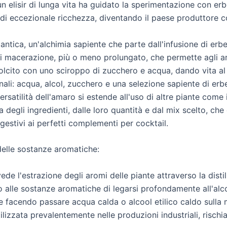
n elisir di lunga vita ha guidato la sperimentazione con erbe, fi
di eccezionale ricchezza, diventando il paese produttore co
antica, un'alchimia sapiente che parte dall'infusione di erb
macerazione, più o meno prolungato, che permette agli aromi
olcito con uno sciroppo di zucchero e acqua, dando vita al
onali: acqua, alcol, zucchero e una selezione sapiente di e
atilità dell'amaro si estende all'uso di altre piante come il 
ta degli ingredienti, dalle loro quantità e dal mix scelto, c
igestivi ai perfetti complementi per cocktail.
delle sostanze aromatiche:
 l'estrazione degli aromi delle piante attraverso la distill
 alle sostanze aromatiche di legarsi profondamente all'alco
 facendo passare acqua calda o alcool etilico caldo sulla m
lizzata prevalentemente nelle produzioni industriali, rischia 