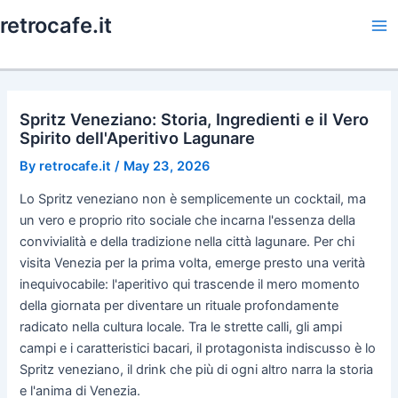
Skip
retrocafe.it
to
Ma
content
Me
Spritz Veneziano: Storia, Ingredienti e il Vero
Spirito dell'Aperitivo Lagunare
By
retrocafe.it
/
May 23, 2026
Lo Spritz veneziano non è semplicemente un cocktail, ma
un vero e proprio rito sociale che incarna l'essenza della
convivialità e della tradizione nella città lagunare. Per chi
visita Venezia per la prima volta, emerge presto una verità
inequivocabile: l'aperitivo qui trascende il mero momento
della giornata per diventare un rituale profondamente
radicato nella cultura locale. Tra le strette calli, gli ampi
campi e i caratteristici bacari, il protagonista indiscusso è lo
Spritz veneziano, il drink che più di ogni altro narra la storia
e l'anima di Venezia.