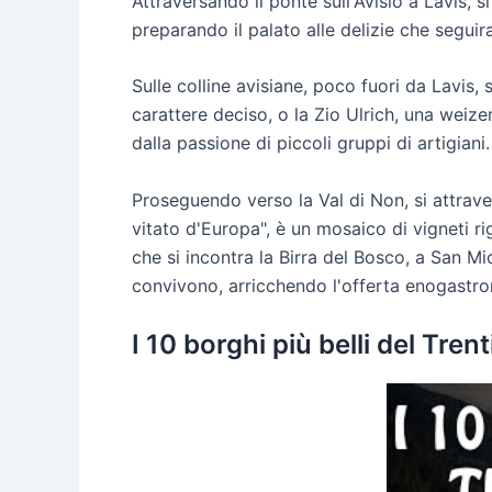
Attraversando il ponte sull'Avisio a Lavis, 
preparando il palato alle delizie che seguir
Sulle colline avisiane, poco fuori da Lavis, 
carattere deciso, o la Zio Ulrich, una weize
dalla passione di piccoli gruppi di artigiani.
Proseguendo verso la Val di Non, si attraver
vitato d'Europa", è un mosaico di vigneti rig
che si incontra la Birra del Bosco, a San Mic
convivono, arricchendo l'offerta enogastr
I 10 borghi più belli del Tre