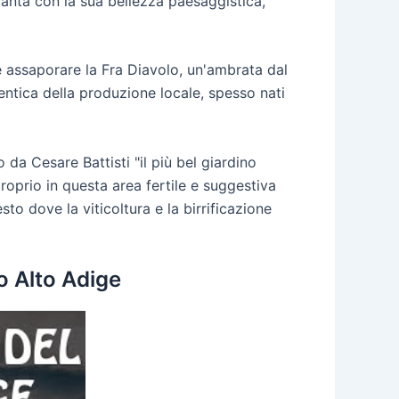
ncanta con la sua bellezza paesaggistica,
ile assaporare la Fra Diavolo, un'ambrata dal
tentica della produzione locale, spesso nati
 da Cesare Battisti "il più bel giardino
 proprio in questa area fertile e suggestiva
sto dove la viticoltura e la birrificazione
no Alto Adige