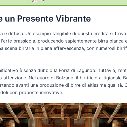
e un Presente Vibrante
ica e diffusa. Un esempio tangibile di questa eredità si trov
l'arte brassicola, producendo sapientemente birra bianca e 
una scena birraria in piena effervescenza, con numerosi birri
gnificativo è senza dubbio la Forst di Lagundo. Tuttavia, l'en
attenzione. Nel cuore di Bolzano, il birrificio artigianale B
ortando avanti una produzione di birre di altissima qualità
zandoli con proposte innovative.