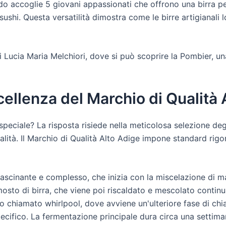
 Fondo accoglie 5 giovani appassionati che offrono una birra 
al sushi. Questa versatilità dimostra come le birre artigianali
 di Lucia Maria Melchiori, dove si può scoprire la Pombier, u
Eccellenza del Marchio di Qualità
speciale? La risposta risiede nella meticolosa selezione degl
ità. Il Marchio di Qualità Alto Adige impone standard rigor
fascinante e complesso, che inizia con la miscelazione di m
mosto di birra, che viene poi riscaldato e mescolato conti
o chiamato whirlpool, dove avviene un'ulteriore fase di chiar
 specifico. La fermentazione principale dura circa una setti