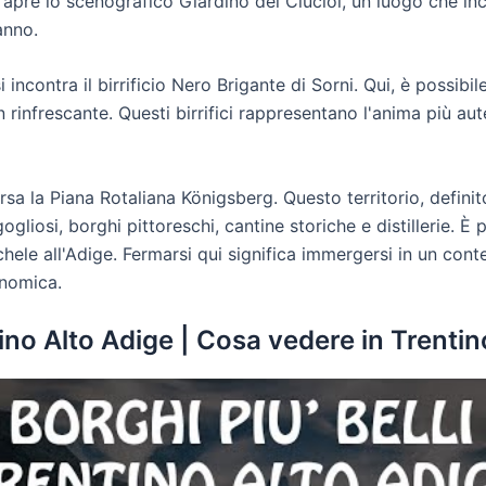
si apre lo scenografico Giardino dei Ciucioi, un luogo che i
anno.
si incontra il birrificio Nero Brigante di Sorni. Qui, è possib
n rinfrescante. Questi birrifici rappresentano l'anima più au
sa la Piana Rotaliana Königsberg. Questo territorio, definito
ogliosi, borghi pittoreschi, cantine storiche e distillerie. È
hele all'Adige. Fermarsi qui significa immergersi in un conte
onomica.
ntino Alto Adige | Cosa vedere in Trenti