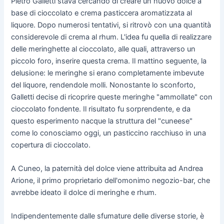
Pietro Galletti stava cercando di creare un nuovo dolce a
base di cioccolato e crema pasticcera aromatizzata al
liquore. Dopo numerosi tentativi, si ritrovò con una quantità
considerevole di crema al rhum. L'idea fu quella di realizzare
delle meringhette al cioccolato, alle quali, attraverso un
piccolo foro, inserire questa crema. Il mattino seguente, la
delusione: le meringhe si erano completamente imbevute
del liquore, rendendole molli. Nonostante lo sconforto,
Galletti decise di ricoprire queste meringhe "ammollate" con
cioccolato fondente. Il risultato fu sorprendente, e da
questo esperimento nacque la struttura del "cuneese"
come lo conosciamo oggi, un pasticcino racchiuso in una
copertura di cioccolato.
A Cuneo, la paternità del dolce viene attribuita ad Andrea
Arione, il primo proprietario dell'omonimo negozio-bar, che
avrebbe ideato il dolce di meringhe e rhum.
Indipendentemente dalle sfumature delle diverse storie, è