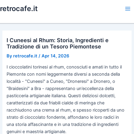
Skip
retrocafe.it
to
Ma
content
Me
I Cuneesi al Rhum: Storia, Ingredienti e
Tradizione di un Tesoro Piemontese
By
retrocafe.it
/
Apr 14, 2026
I cioccolatini torinesi al rhum, conosciuti e amati in tutto il
Piemonte con nomi leggermente diversi a seconda della
località - "Cuneesi" a Cuneo, "Droneresi" a Dronero, o
"Braidesini" a Bra - rappresentano un’eccellenza della
pasticceria artigianale italiana. Questi deliziosi dolcetti,
caratterizzati da due friabili cialde di meringa che
racchiudono una crema al rhum, e spesso ricoperti da uno
strato di cioccolato fondente, affondano le loro radici in
una storia affascinante e in una tradizione di ingredienti
genuini e maestria artigianale.