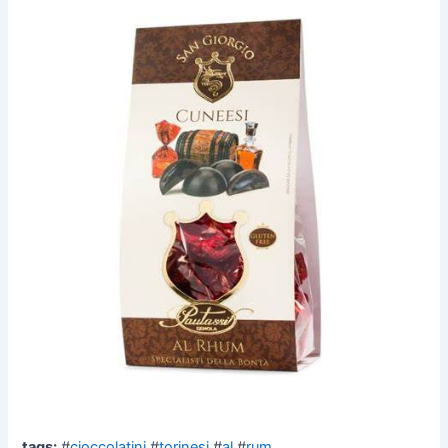
tags:
#
cioccolatini
#
torinesi
#
al
#
rum