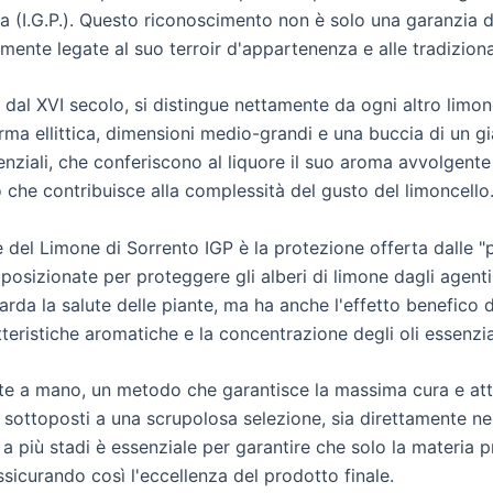
a (I.G.P.). Questo riconoscimento non è solo una garanzia di
tamente legate al suo terroir d'appartenenza e alle tradiziona
 dal XVI secolo, si distingue nettamente da ogni altro limon
rma ellittica, dimensioni medio-grandi e una buccia di un gi
nziali, che conferiscono al liquore il suo aroma avvolgente 
 che contribuisce alla complessità del gusto del limoncello
el Limone di Sorrento IGP è la protezione offerta dalle "pagl
 posizionate per proteggere gli alberi di limone dagli agent
rda la salute delle piante, ma ha anche l'effetto benefico 
teristiche aromatiche e la concentrazione degli oli essenzia
te a mano, un metodo che garantisce la massima cura e atte
sottoposti a una scrupolosa selezione, sia direttamente nei 
 più stadi è essenziale per garantire che solo la materia pr
ssicurando così l'eccellenza del prodotto finale.