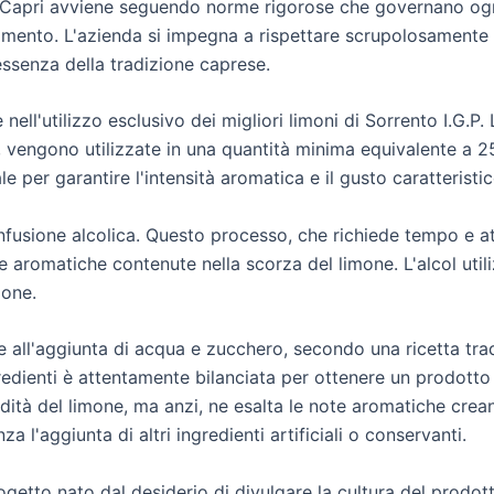
i Capri avviene seguendo norme rigorose che governano ogni
iamento. L'azienda si impegna a rispettare scrupolosamente l
essenza della tradizione caprese.
ell'utilizzo esclusivo dei migliori limoni di Sorrento I.G.P.
vengono utilizzate in una quantità minima equivalente a 250
 per garantire l'intensità aromatica e il gusto caratteristic
fusione alcolica. Questo processo, che richiede tempo e at
ze aromatiche contenute nella scorza del limone. L'alcol utili
mone.
e all'aggiunta di acqua e zucchero, secondo una ricetta tr
edienti è attentamente bilanciata per ottenere un prodotto 
dità del limone, ma anzi, ne esalta le note aromatiche crea
za l'aggiunta di altri ingredienti artificiali o conservanti.
tto nato dal desiderio di divulgare la cultura del prodotto 