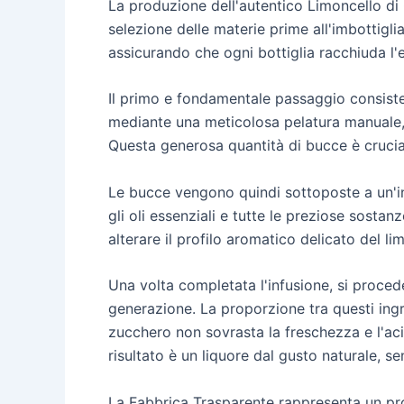
La produzione dell'autentico Limoncello d
selezione delle materie prime all'imbottigl
assicurando che ogni bottiglia racchiuda l'
Il primo e fondamentale passaggio consiste n
mediante una meticolosa pelatura manuale, 
Questa generosa quantità di bucce è cruciale
Le bucce vengono quindi sottoposte a un'in
gli oli essenziali e tutte le preziose sostan
alterare il profilo aromatico delicato del li
Una volta completata l'infusione, si proced
generazione. La proporzione tra questi ingr
zucchero non sovrasta la freschezza e l'aci
risultato è un liquore dal gusto naturale, sen
La Fabbrica Trasparente rappresenta un proge