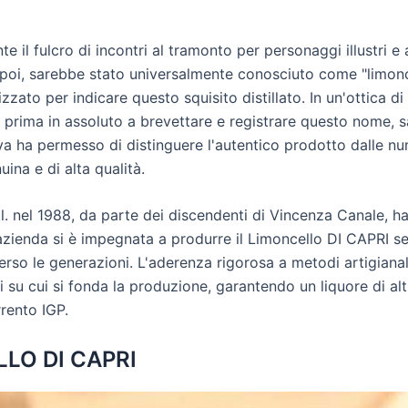
l fulcro di incontri al tramonto per personaggi illustri e as
n poi, sarebbe stato universalmente conosciuto come "limonce
izzato per indicare questo squisito distillato. In un'ottica 
 prima in assoluto a brevettare e registrare questo nome, sa
tiva ha permesso di distinguere l'autentico prodotto dalle n
na e di alta qualità.
.l. nel 1988, da parte dei discendenti di Vincenza Canale, h
L'azienda si è impegnata a produrre il Limoncello DI CAPRI s
so le generazioni. L'aderenza rigorosa a metodi artigianali 
stri su cui si fonda la produzione, garantendo un liquore di al
rento IGP.
LO DI CAPRI