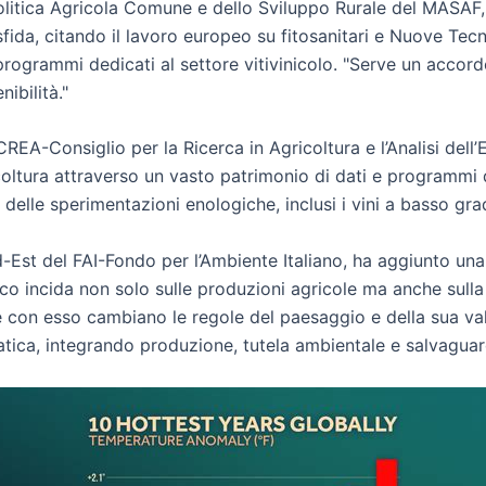
litica Agricola Comune e dello Sviluppo Rurale del MASAF, 
 sfida, citando il lavoro europeo su fitosanitari e Nuove Te
grammi dedicati al settore vitivinicolo. "Serve un accord
ibilità."
CREA-Consiglio per la Ricerca in Agricoltura e l’Analisi del
oltura attraverso un vasto patrimonio di dati e programmi 
i e delle sperimentazioni enologiche, inclusi i vini a basso g
Est del FAI-Fondo per l’Ambiente Italiano, ha aggiunto una 
 incida non solo sulle produzioni agricole ma anche sulla g
 e con esso cambiano le regole del paesaggio e della sua va
matica, integrando produzione, tutela ambientale e salvaguar