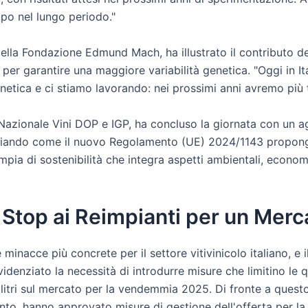
mpo nel lungo periodo."
lla Fondazione Edmund Mach, ha illustrato il contributo dell
per garantire una maggiore variabilità genetica. "Oggi in Ita
enetica e ci stiamo lavorando: nei prossimi anni avremo più ti
Nazionale Vini DOP e IGP, ha concluso la giornata con un 
ziando come il nuovo Regolamento (UE) 2024/1143 proponga u
a di sostenibilità che integra aspetti ambientali, economic
 Stop ai Reimpianti per un Merc
nacce più concrete per il settore vitivinicolo italiano, e i
evidenziato la necessità di introdurre misure che limitino l
tolitri sul mercato per la vendemmia 2025. Di fronte a questo
rento, hanno approvato misure di gestione dell'offerta per