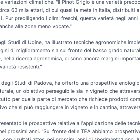
e variazioni climatiche. "Il Pinot Grigio è una varietà pre
a 63 mila ettari, di cui quasi la metà in Italia, distribuiti 
Pur prediligendo i climi freschi, questa varietà negli anni 
 anche alle zone meno vocate."
degli Studi di Udine, ha illustrato tecniche agronomiche impi
ni di miglioramento sia sul fronte del basso grado naturale 
 nella ricerca agronomica, ci sono ancora margini important
arietà resistenti."
degli Studi di Padova, ha offerto una prospettiva enologica,
rale, un obiettivo perseguibile sia in vigneto che attraver
utto per quella parte di mercato che richiede prodotti comp
ivo che si può raggiungere in vigneto e in cantina, attraver
sentato le prospettive relative all'applicazione delle tecni
 nei prossimi anni. "Sul fronte delle TEA abbiamo prospettiv
on risultati attesi nei prossimi anni di sperimentazione. Al