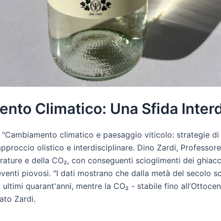
nto Climatico: Una Sfida Interd
 "Cambiamento climatico e paesaggio viticolo: strategie di 
pproccio olistico e interdisciplinare. Dino Zardi, Professore
ature e della CO₂, con conseguenti scioglimenti dei ghiacciai
 eventi piovosi. "I dati mostrano che dalla metà del secolo 
ltimi quarant'anni, mentre la CO₂ - stabile fino all’Ottocen
gato Zardi.