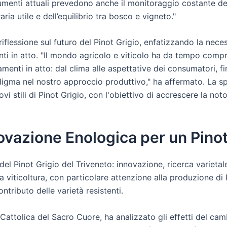
rumenti attuali prevedono anche il monitoraggio costante dei
ria utile e dell’equilibrio tra bosco e vigneto."
iflessione sul futuro del Pinot Grigio, enfatizzando la nece
i in atto. "Il mondo agricolo e viticolo ha da tempo compre
enti in atto: dal clima alle aspettative dei consumatori, fin
igma nel nostro approccio produttivo," ha affermato. La sp
vi stili di Pinot Grigio, con l'obiettivo di accrescere la noto
ovazione Enologica per un Pinot
el Pinot Grigio del Triveneto: innovazione, ricerca varietale
lla viticoltura, con particolare attenzione alla produzione 
ntributo delle varietà resistenti.
 Cattolica del Sacro Cuore, ha analizzato gli effetti del ca