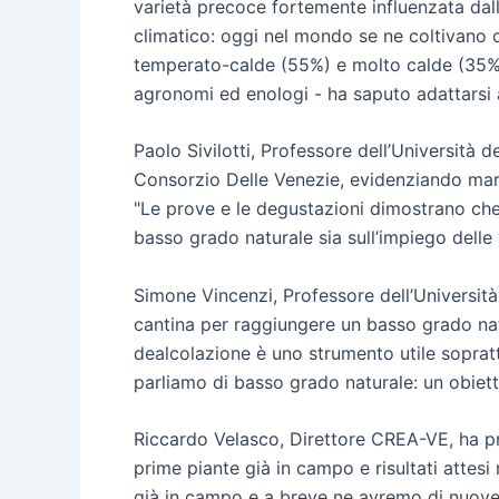
varietà precoce fortemente influenzata dall
climatico: oggi nel mondo se ne coltivano circ
temperato-calde (55%) e molto calde (35%). 
agronomi ed enologi - ha saputo adattarsi
Paolo Sivilotti, Professore dell’Università 
Consorzio Delle Venezie, evidenziando margi
"Le prove e le degustazioni dimostrano che,
basso grado naturale sia sull’impiego delle v
Simone Vincenzi, Professore dell’Università 
cantina per raggiungere un basso grado natu
dealcolazione è uno strumento utile sopratt
parliamo di basso grado naturale: un obiett
Riccardo Velasco, Direttore CREA-VE, ha pre
prime piante già in campo e risultati attesi
già in campo e a breve ne avremo di nuove, c