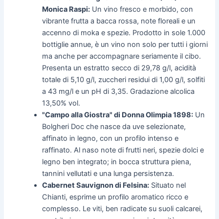
Monica Raspi:
Un vino fresco e morbido, con
vibrante frutta a bacca rossa, note floreali e un
accenno di moka e spezie. Prodotto in sole 1.000
bottiglie annue, è un vino non solo per tutti i giorni
ma anche per accompagnare seriamente il cibo.
Presenta un estratto secco di 29,78 g/l, acidità
totale di 5,10 g/l, zuccheri residui di 1,00 g/l, solfiti
a 43 mg/l e un pH di 3,35. Gradazione alcolica
13,50% vol.
"Campo alla Giostra" di Donna Olimpia 1898:
Un
Bolgheri Doc che nasce da uve selezionate,
affinato in legno, con un profilo intenso e
raffinato. Al naso note di frutti neri, spezie dolci e
legno ben integrato; in bocca struttura piena,
tannini vellutati e una lunga persistenza.
Cabernet Sauvignon di Felsina:
Situato nel
Chianti, esprime un profilo aromatico ricco e
complesso. Le viti, ben radicate su suoli calcarei,