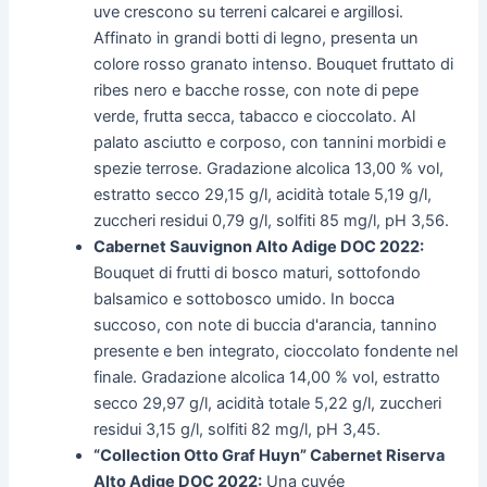
uve crescono su terreni calcarei e argillosi.
Affinato in grandi botti di legno, presenta un
colore rosso granato intenso. Bouquet fruttato di
ribes nero e bacche rosse, con note di pepe
verde, frutta secca, tabacco e cioccolato. Al
palato asciutto e corposo, con tannini morbidi e
spezie terrose. Gradazione alcolica 13,00 % vol,
estratto secco 29,15 g/l, acidità totale 5,19 g/l,
zuccheri residui 0,79 g/l, solfiti 85 mg/l, pH 3,56.
Cabernet Sauvignon Alto Adige DOC 2022:
Bouquet di frutti di bosco maturi, sottofondo
balsamico e sottobosco umido. In bocca
succoso, con note di buccia d'arancia, tannino
presente e ben integrato, cioccolato fondente nel
finale. Gradazione alcolica 14,00 % vol, estratto
secco 29,97 g/l, acidità totale 5,22 g/l, zuccheri
residui 3,15 g/l, solfiti 82 mg/l, pH 3,45.
“Collection Otto Graf Huyn” Cabernet Riserva
Alto Adige DOC 2022:
Una cuvée