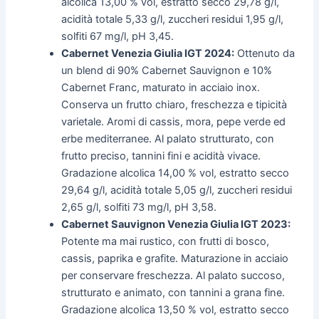
alcolica 13,00 % vol, estratto secco 29,78 g/l,
acidità totale 5,33 g/l, zuccheri residui 1,95 g/l,
solfiti 67 mg/l, pH 3,45.
Cabernet Venezia Giulia IGT 2024:
Ottenuto da
un blend di 90% Cabernet Sauvignon e 10%
Cabernet Franc, maturato in acciaio inox.
Conserva un frutto chiaro, freschezza e tipicità
varietale. Aromi di cassis, mora, pepe verde ed
erbe mediterranee. Al palato strutturato, con
frutto preciso, tannini fini e acidità vivace.
Gradazione alcolica 14,00 % vol, estratto secco
29,64 g/l, acidità totale 5,05 g/l, zuccheri residui
2,65 g/l, solfiti 73 mg/l, pH 3,58.
Cabernet Sauvignon Venezia Giulia IGT 2023:
Potente ma mai rustico, con frutti di bosco,
cassis, paprika e grafite. Maturazione in acciaio
per conservare freschezza. Al palato succoso,
strutturato e animato, con tannini a grana fine.
Gradazione alcolica 13,50 % vol, estratto secco