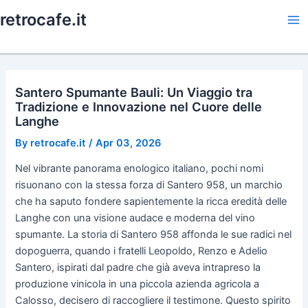
Skip
retrocafe.it
to
Ma
content
Me
Santero Spumante Bauli: Un Viaggio tra
Tradizione e Innovazione nel Cuore delle
Langhe
By
retrocafe.it
/
Apr 03, 2026
Nel vibrante panorama enologico italiano, pochi nomi
risuonano con la stessa forza di Santero 958, un marchio
che ha saputo fondere sapientemente la ricca eredità delle
Langhe con una visione audace e moderna del vino
spumante. La storia di Santero 958 affonda le sue radici nel
dopoguerra, quando i fratelli Leopoldo, Renzo e Adelio
Santero, ispirati dal padre che già aveva intrapreso la
produzione vinicola in una piccola azienda agricola a
Calosso, decisero di raccogliere il testimone. Questo spirito