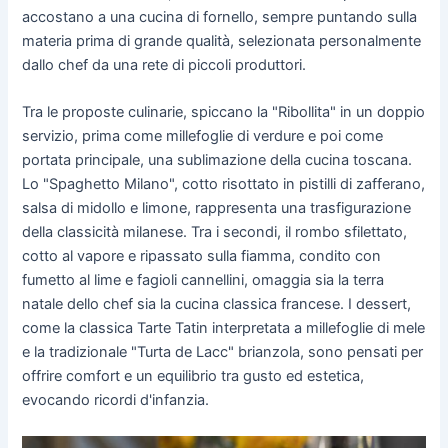
accostano a una cucina di fornello, sempre puntando sulla
materia prima di grande qualità, selezionata personalmente
dallo chef da una rete di piccoli produttori.
Tra le proposte culinarie, spiccano la "Ribollita" in un doppio
servizio, prima come millefoglie di verdure e poi come
portata principale, una sublimazione della cucina toscana.
Lo "Spaghetto Milano", cotto risottato in pistilli di zafferano,
salsa di midollo e limone, rappresenta una trasfigurazione
della classicità milanese. Tra i secondi, il rombo sfilettato,
cotto al vapore e ripassato sulla fiamma, condito con
fumetto al lime e fagioli cannellini, omaggia sia la terra
natale dello chef sia la cucina classica francese. I dessert,
come la classica Tarte Tatin interpretata a millefoglie di mele
e la tradizionale "Turta de Lacc" brianzola, sono pensati per
offrire comfort e un equilibrio tra gusto ed estetica,
evocando ricordi d'infanzia.