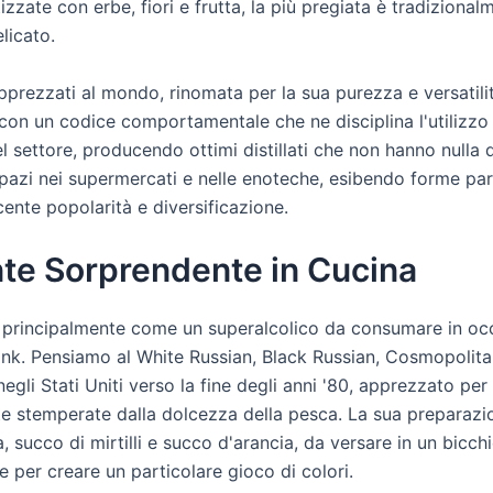
ate con erbe, fiori e frutta, la più pregiata è tradizionalm
licato.
apprezzati al mondo, rinomata per la sua purezza e versatili
 con un codice comportamentale che ne disciplina l'utilizzo
 settore, producendo ottimi distillati che non hanno nulla da
spazi nei supermercati e nelle enoteche, esibendo forme par
cente popolarità e diversificazione.
nte Sorprendente in Cucina
principalmente come un superalcolico da consumare in occ
drink. Pensiamo al White Russian, Black Russian, Cosmopoli
gli Stati Uniti verso la fine degli anni '80, apprezzato per
e stemperate dalla dolcezza della pesca. La sua preparazio
 succo di mirtilli e succo d'arancia, da versare in un bicch
per creare un particolare gioco di colori.