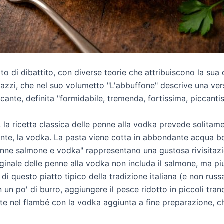
o di dibattito, con diverse teorie che attribuiscono la sua cr
zzi, che nel suo volumetto "L'abbuffone" descrive una vers
nte, definita "formidabile, tremenda, fortissima, piccantis
la ricetta classica delle penne alla vodka prevede solitament
te, la vodka. La pasta viene cotta in abbondante acqua bo
"penne salmone e vodka" rappresentano una gustosa rivisita
riginale delle penne alla vodka non includa il salmone, ma pi
di questo piatto tipico della tradizione italiana (e non rus
n un po' di burro, aggiungere il pesce ridotto in piccoli tran
te nel flambé con la vodka aggiunta a fine preparazione, che