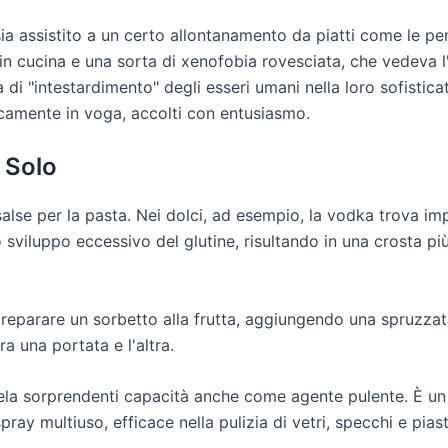
sia assistito a un certo allontanamento da piatti come le p
 in cucina e una sorta di xenofobia rovesciata, che vedeva
tà di "intestardimento" degli esseri umani nella loro sofistica
icamente in voga, accolti con entusiasmo.
 Solo
e salse per la pasta. Nei dolci, ad esempio, la vodka trova im
o sviluppo eccessivo del glutine, risultando in una crosta più
 preparare un sorbetto alla frutta, aggiungendo una spruzzat
a una portata e l'altra.
vela sorprendenti capacità anche come agente pulente. È un 
y multiuso, efficace nella pulizia di vetri, specchi e piast