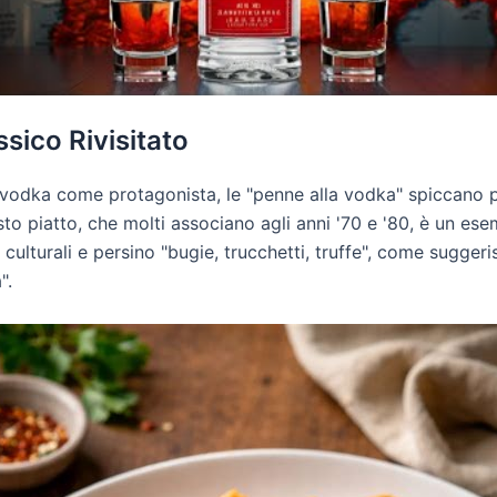
sico Rivisitato
 vodka come protagonista, le "penne alla vodka" spiccano pe
to piatto, che molti associano agli anni '70 e '80, è un es
e culturali e persino "bugie, trucchetti, truffe", come sugge
".